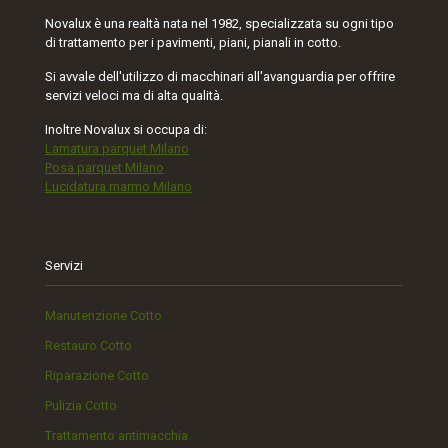
Novalux è una realtà nata nel 1982, specializzata su ogni tipo
di trattamento per i pavimenti, piani, pianali in cotto.
Si avvale dell'utilizzo di macchinari all'avanguardia per offrire
servizi veloci ma di alta qualità.
Inoltre Novalux si occupa di:
Lamatura parquet Milano
Posa parquet Milano
Lucidatura marmo Milano
Servizi
Manutenzione Cotto
Restauro Cotto
Riparazione Cotto
Pulizia Cotto
Trattamento antimacchia