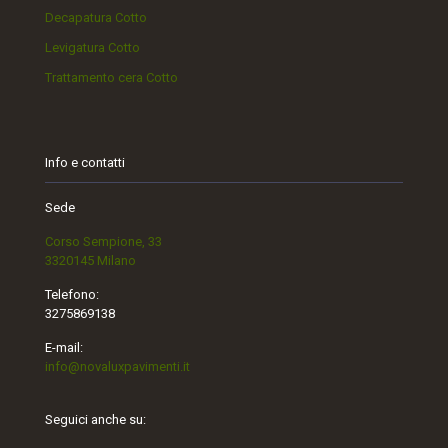
Decapatura Cotto
Levigatura Cotto
Trattamento cera Cotto
Info e contatti
Sede
Corso Sempione, 33
3320145 Milano
Telefono:
3275869138
E-mail:
info@novaluxpavimenti.it
Seguici anche su: