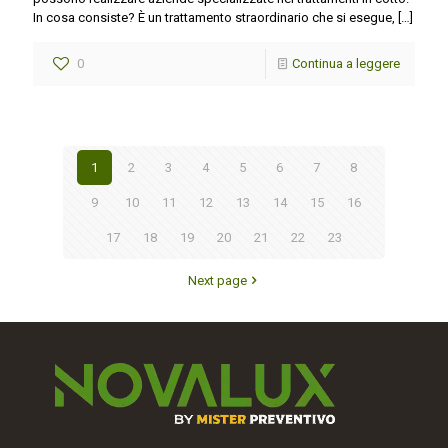
In cosa consiste? È un trattamento straordinario che si esegue,
[…]
0
Continua a leggere
1
2
3
4
5
6
7
8
9
10
11
12
13
14
15
16
17
18
19
20
21
22
23
Next page