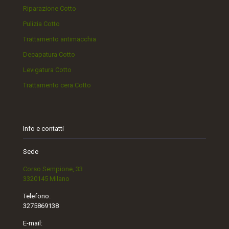
Riparazione Cotto
Pulizia Cotto
Trattamento antimacchia
Decapatura Cotto
Levigatura Cotto
Trattamento cera Cotto
Info e contatti
Sede
Corso Sempione, 33
3320145 Milano
Telefono:
3275869138
E-mail: