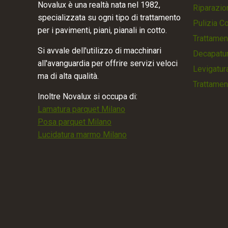
Novalux è una realtà nata nel 1982,
Riparazio
specializzata su ogni tipo di trattamento
Pulizia C
per i pavimenti, piani, pianali in cotto.
Trattamen
Si avvale dell'utilizzo di macchinari
Decapatur
all'avanguardia per offrire servizi veloci
Levigatur
ma di alta qualità.
Trattamen
Inoltre Novalux si occupa di:
Lamatura parquet Milano
Posa parquet Milano
Lucidatura marmo Milano