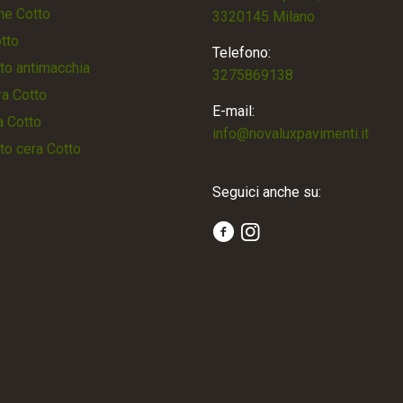
ne Cotto
3320145 Milano
otto
Telefono:
to antimacchia
3275869138
a Cotto
E-mail:
a Cotto
info@novaluxpavimenti.it
to cera Cotto
Seguici anche su: