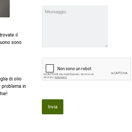
rovate il
eguono sono
glia di olio
r problema in
hie!