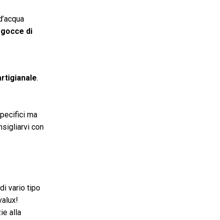
d’acqua
e gocce di
rtigianale
.
pecifici ma
nsigliarvi con
di vario tipo
valux!
ie alla