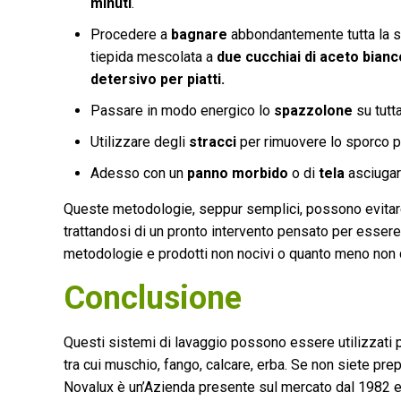
minuti
.
Procedere a
bagnare
abbondantemente tutta la su
tiepida mescolata a
due cucchiai di aceto bianco
detersivo per piatti.
Passare in modo energico lo
spazzolone
su tutt
Utilizzare degli
stracci
per rimuovere lo sporco p
Adesso con un
panno morbido
o di
tela
asciugar
Queste metodologie, seppur semplici, possono evitare
trattandosi di un pronto intervento pensato per essere
metodologie e prodotti non nocivi o quanto meno non d
Conclusione
Questi sistemi di lavaggio possono essere utilizzati pe
tra cui muschio, fango, calcare, erba. Se non siete pre
Novalux è un’Azienda presente sul mercato dal 1982 e 