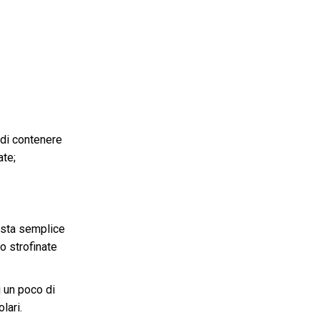
i di contenere
ate;
esta semplice
o strofinate
i un poco di
lari.