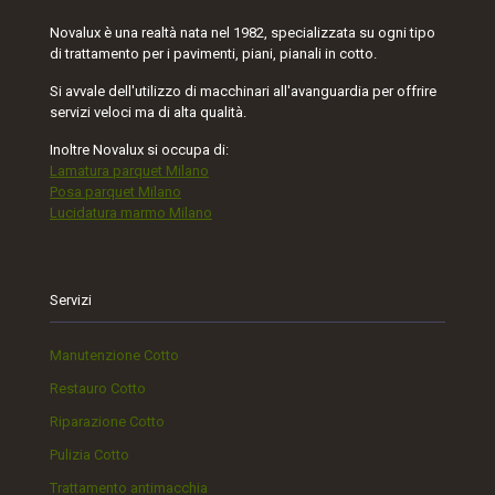
Novalux è una realtà nata nel 1982, specializzata su ogni tipo
di trattamento per i pavimenti, piani, pianali in cotto.
Si avvale dell'utilizzo di macchinari all'avanguardia per offrire
servizi veloci ma di alta qualità.
Inoltre Novalux si occupa di:
Lamatura parquet Milano
Posa parquet Milano
Lucidatura marmo Milano
Servizi
Manutenzione Cotto
Restauro Cotto
Riparazione Cotto
Pulizia Cotto
Trattamento antimacchia