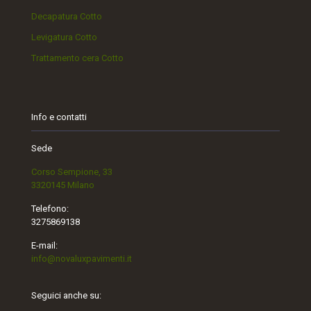
Decapatura Cotto
Levigatura Cotto
Trattamento cera Cotto
Info e contatti
Sede
Corso Sempione, 33
3320145 Milano
Telefono:
3275869138
E-mail:
info@novaluxpavimenti.it
Seguici anche su: