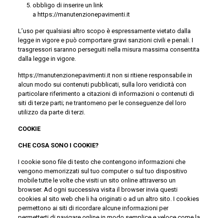
obbligo di inserire un link
a https://manutenzionepavimenti.it
L’uso per qualsiasi altro scopo è espressamente vietato dalla
legge in vigore e può comportare gravi sanzioni civili e penali. I
trasgressori saranno perseguiti nella misura massima consentita
dalla legge in vigore.
https://manutenzionepavimenti.it non si ritiene responsabile in
alcun modo sui contenuti pubblicati, sulla loro veridicità con
particolare riferimento a citazioni di informazioni o contenuti di
siti di terze parti; ne trantomeno per le conseguenze del loro
utilizzo da parte di terzi.
COOKIE
CHE COSA SONO I COOKIE?
I cookie sono file di testo che contengono informazioni che
vengono memorizzati sul tuo computer o sul tuo dispositivo
mobile tutte le volte che visiti un sito online attraverso un
browser. Ad ogni successiva visita il browser invia questi
cookies al sito web che li ha originati o ad un altro sito. I cookies
permettono ai siti di ricordare alcune informazioni per
permetterti di navigare online in modo semplice e veloce come la