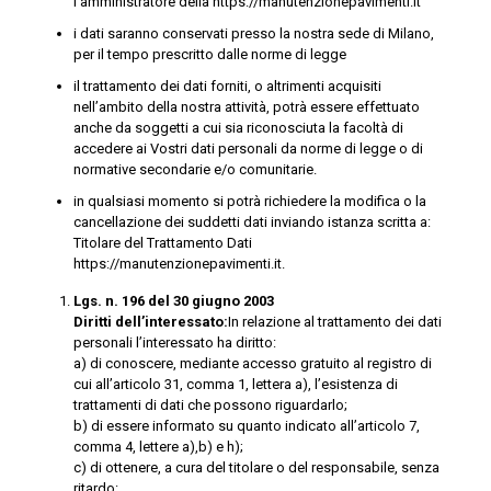
l’amministratore della https://manutenzionepavimenti.it
i dati saranno conservati presso la nostra sede di Milano,
per il tempo prescritto dalle norme di legge
il trattamento dei dati forniti, o altrimenti acquisiti
nell’ambito della nostra attività, potrà essere effettuato
anche da soggetti a cui sia riconosciuta la facoltà di
accedere ai Vostri dati personali da norme di legge o di
normative secondarie e/o comunitarie.
in qualsiasi momento si potrà richiedere la modifica o la
cancellazione dei suddetti dati inviando istanza scritta a:
Titolare del Trattamento Dati
https://manutenzionepavimenti.it.
Lgs. n. 196 del 30 giugno 2003
Diritti dell’interessato:
In relazione al trattamento dei dati
personali l’interessato ha diritto:
a) di conoscere, mediante accesso gratuito al registro di
cui all’articolo 31, comma 1, lettera a), l’esistenza di
trattamenti di dati che possono riguardarlo;
b) di essere informato su quanto indicato all’articolo 7,
comma 4, lettere a),b) e h);
c) di ottenere, a cura del titolare o del responsabile, senza
ritardo: