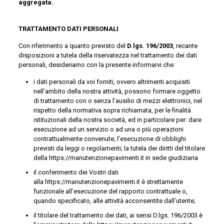
aggregata.
TRATTAMENTO DATI PERSONALI
Con riferimento a quanto previsto del
D.lgs. 196/2003
, recante
disposizioni a tutela della riservatezza nel trattamento dei dati
personali, desideriamo con la presente informarvi che:
i dati personali da voi forniti, ovvero altrimenti acquisiti
nell’ambito della nostra attività, possono formare oggetto
di trattamento con o senza l’ausilio di mezzi elettronici, nel
rispetto della normativa sopra richiamata, per le finalità
istituzionali della nostra società, ed in particolare per: dare
esecuzione ad un servizio o ad una o più operazioni
contrattualmente convenute; l’esecuzione di obblighi
previsti da leggi o regolamenti; la tutela dei diritti del titolare
della https://manutenzionepavimenti.it in sede giudiziaria
il conferimento dei Vostri dati
alla https://manutenzionepavimenti.it è strettamente
funzionale all’esecuzione del rapporto contrattuale o,
quando specificato, alle attività acconsentite dall’utente;
il titolare del trattamento dei dati, ai sensi D.lgs. 196/2003 è