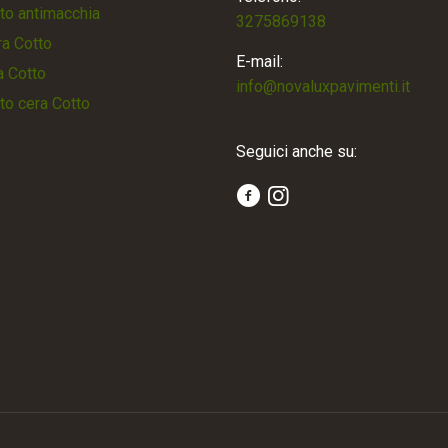
to antimacchia
3275869138
a Cotto
E-mail:
a Cotto
info@novaluxpavimenti.it
to cera Cotto
Seguici anche su: