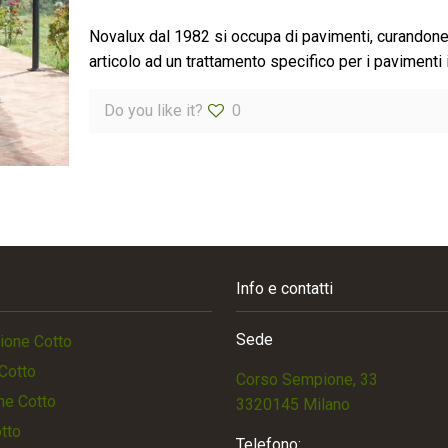
Novalux dal 1982 si occupa di pavimenti, curandone 
articolo ad un trattamento specifico per i pavimenti i
Do you like it?
0
Info e contatti
Sede
ione Cotto
Cotto
Corso Sempione, 33
ne Cotto
3320145 Milano
otto
Telefono: