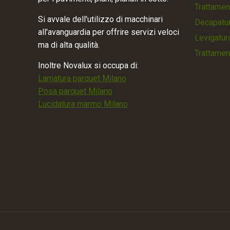
Trattamen
Si avvale dell'utilizzo di macchinari
Decapatur
all'avanguardia per offrire servizi veloci
Levigatur
ma di alta qualità.
Trattamen
Inoltre Novalux si occupa di:
Lamatura parquet Milano
Posa parquet Milano
Lucidatura marmo Milano