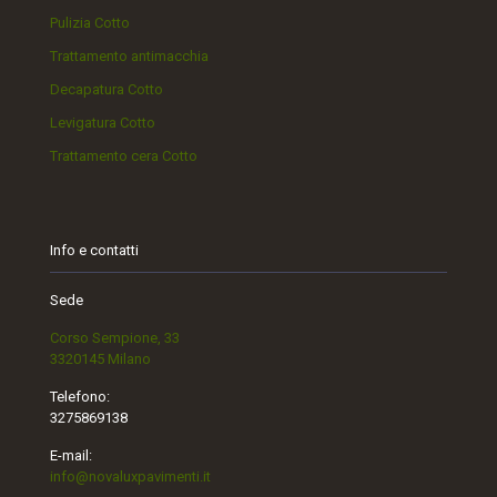
Pulizia Cotto
Trattamento antimacchia
Decapatura Cotto
Levigatura Cotto
Trattamento cera Cotto
Info e contatti
Sede
Corso Sempione, 33
3320145 Milano
Telefono:
3275869138
E-mail:
info@novaluxpavimenti.it