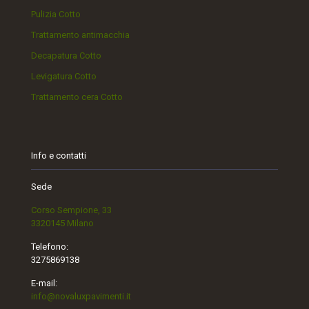
Pulizia Cotto
Trattamento antimacchia
Decapatura Cotto
Levigatura Cotto
Trattamento cera Cotto
Info e contatti
Sede
Corso Sempione, 33
3320145 Milano
Telefono:
3275869138
E-mail:
info@novaluxpavimenti.it