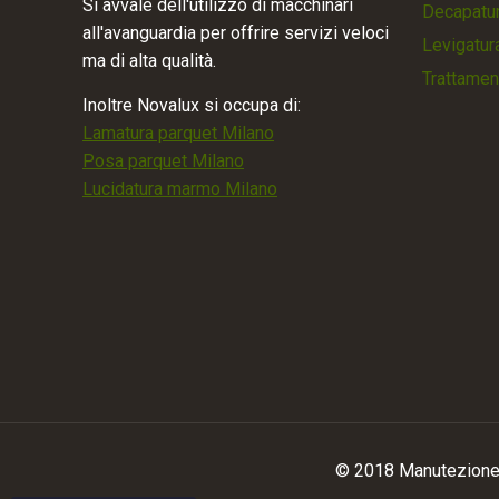
Si avvale dell'utilizzo di macchinari
Decapatur
all'avanguardia per offrire servizi veloci
Levigatur
ma di alta qualità.
Trattamen
Inoltre Novalux si occupa di:
Lamatura parquet Milano
Posa parquet Milano
Lucidatura marmo Milano
© 2018 Manutezione 