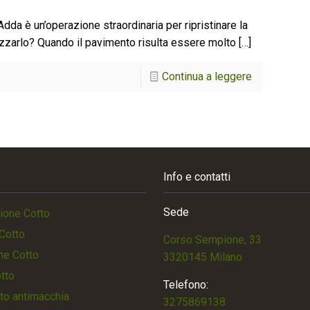
Adda è un’operazione straordinaria per ripristinare la
izzarlo? Quando il pavimento risulta essere molto
[…]
Continua a leggere
Info e contatti
Sede
ione Cotto
Cotto
Corso Sempione, 33
ne Cotto
3320145 Milano
otto
Telefono:
to antimacchia
3275869138