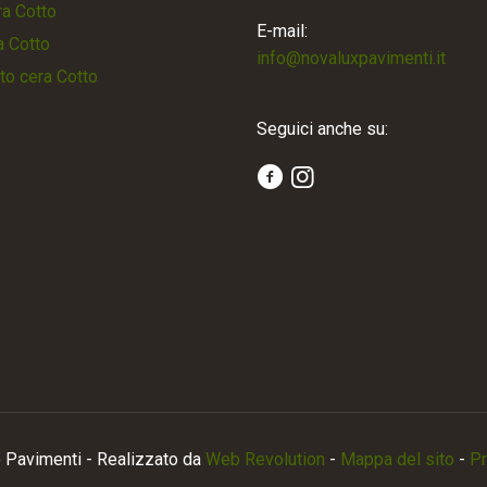
a Cotto
E-mail:
a Cotto
info@novaluxpavimenti.it
to cera Cotto
Seguici anche su:
Pavimenti - Realizzato da
Web Revolution
-
Mappa del sito
-
Pr