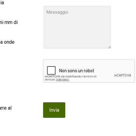
ia
uni mm di
ia onde
rre al