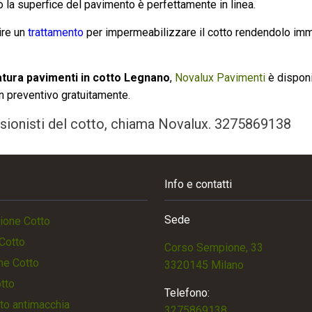
 la superfice del pavimento è perfettamente in linea.
ire un
trattamento
per impermeabilizzare il cotto rendendolo immu
tura pavimenti in cotto Legnano
,
Novalux Pavimenti
è disponi
n preventivo gratuitamente.
essionisti del cotto, chiama Novalux.
3275869138
Info e contatti
Sede
ione Cotto
Cotto
Corso Sempione, 33
ne Cotto
3320145 Milano
otto
Telefono:
to antimacchia
3275869138