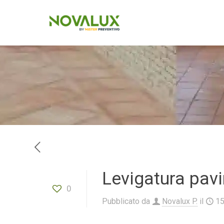
Levigatura pav
0
Pubblicato da
Novalux P.
il
1