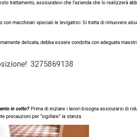
esto trattamento, assicuratevi che l’azienda che lo realizzerà abb
o con macchinari speciali le levigatrici. Si tratta di rimuovere alc
remamente delicata, debba essere condotta con adeguata maestr
osizione!
3275869138
mento in cotto?
Prima di iniziare i lavori bisogna assicurarsi di ridu
e precauzioni per “sigillare” la stanza.