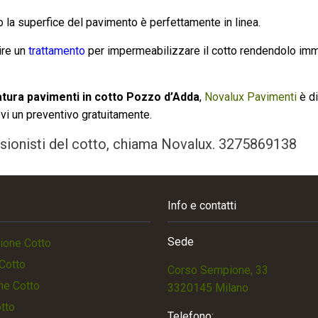
 la superfice del pavimento è perfettamente in linea.
ire un
trattamento
per impermeabilizzare il cotto rendendolo immu
tura pavimenti in cotto Pozzo d’Adda
,
Novalux Pavimenti
è di
vi un preventivo gratuitamente.
essionisti del cotto, chiama Novalux.
3275869138
Info e contatti
Sede
ione Cotto
Cotto
Corso Sempione, 33
ne Cotto
3320145 Milano
otto
Telefono: