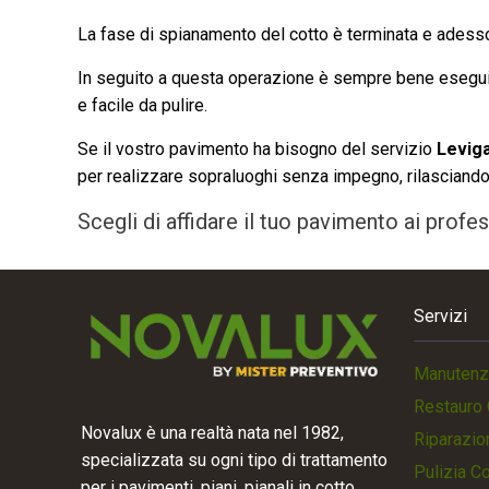
La fase di spianamento del cotto è terminata e adesso
In seguito a questa operazione è sempre bene esegu
e facile da pulire.
Se il vostro pavimento ha bisogno del servizio
Leviga
per realizzare sopraluoghi senza impegno, rilasciando
Scegli di affidare il tuo pavimento ai prof
Servizi
Manutenz
Restauro 
Novalux è una realtà nata nel 1982,
Riparazio
specializzata su ogni tipo di trattamento
Pulizia C
per i pavimenti, piani, pianali in cotto.