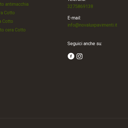
to antimacchia
3275869138
a Cotto
E-mail:
a Cotto
info@novaluxpavimenti.it
to cera Cotto
Seguici anche su: