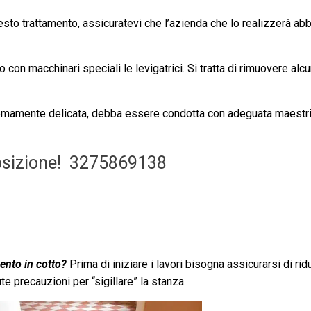
esto trattamento, assicuratevi che l’azienda che lo realizzerà abb
o con macchinari speciali le levigatrici. Si tratta di rimuovere alc
remamente delicata, debba essere condotta con adeguata maestr
osizione!
3275869138
mento in cotto?
Prima di iniziare i lavori bisogna assicurarsi di ridu
e precauzioni per “sigillare” la stanza.