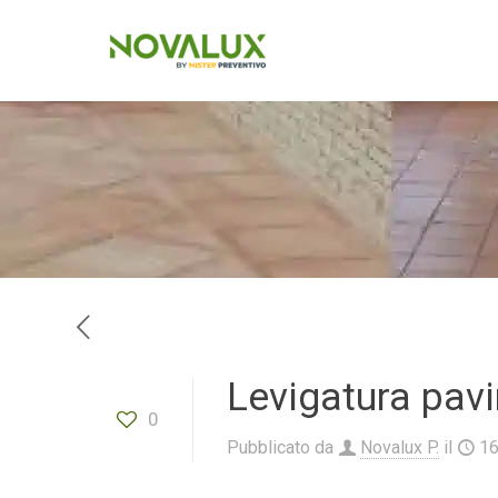
Levigatura pav
0
Pubblicato da
Novalux P.
il
1