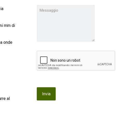
ia
uni mm di
ia onde
rre al