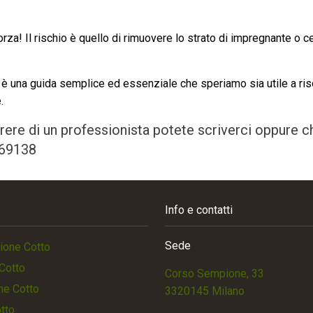
za! Il rischio è quello di rimuovere lo strato di impregnante o c
è una guida semplice ed essenziale che speriamo sia utile a ris
.
rere di un professionista potete scriverci oppure 
69138
Info e contatti
Sede
ione Cotto
Cotto
Corso Sempione, 33
ne Cotto
3320145 Milano
otto