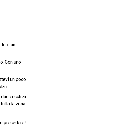
tto è un
io. Con uno
atevi un poco
lari.
 due cucchiai
 tutta la zona
eve procedere!