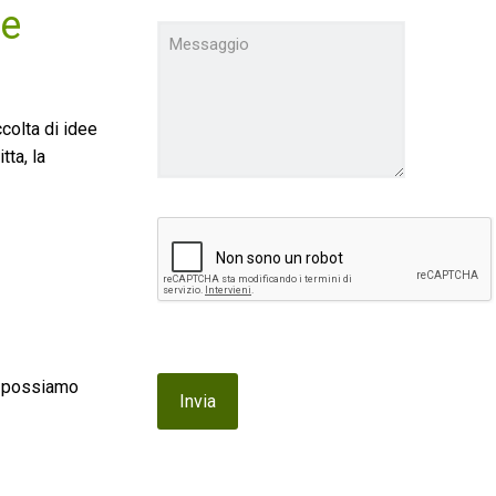
te
ccolta di idee
tta, la
he possiamo