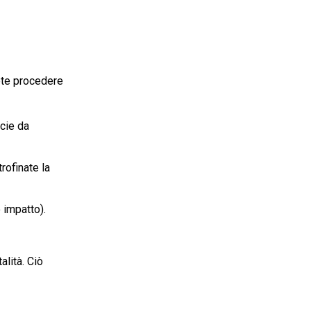
ete procedere
icie da
rofinate la
 impatto).
lità. Ciò