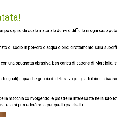
tata!
po capire da quale materiale derivi è difficile in ogni caso pot
to di sodio in polvere e acqua o olio; direttamente sulla superf
oi con una spugnetta abrasiva, ben carica di sapone di Marsiglia, st
ti uguali) e qualche goccia di detersivo per piatti (bio o a basso
la macchia coinvolgendo le piastrelle interessate nella loro tota
astrella si procederà solo per quella piastrella.