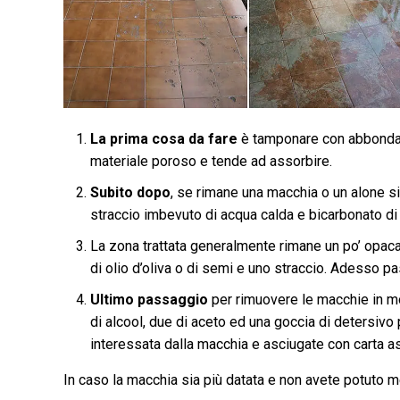
La prima cosa
da fare
è tamponare con abbondant
materiale poroso e tende ad assorbire.
Subito dopo
, se rimane una macchia o un alone s
straccio imbevuto di acqua calda e bicarbonato di 
La zona trattata generalmente rimane un po’ opac
di olio d’oliva o di semi e uno straccio. Adesso p
Ultimo passaggio
per rimuovere le macchie in mo
di alcool, due di aceto ed una goccia di detersivo 
interessata dalla macchia e asciugate con carta a
In caso la macchia sia più datata e non avete potuto m