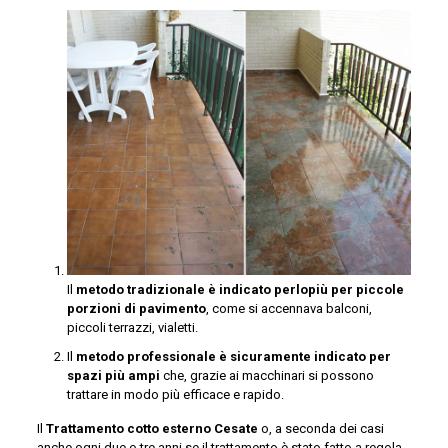
Il
metodo tradizionale è indicato perlopiù per piccole
porzioni di pavimento
, come si accennava balconi,
piccoli terrazzi, vialetti.
Il
metodo professionale è sicuramente indicato per
spazi più ampi
che, grazie ai macchinari si possono
trattare in modo più efficace e rapido.
Il
Trattamento cotto esterno Cesate
o, a seconda dei casi
anche ogni due o tre anni se il trattamento è stato fatto a regola