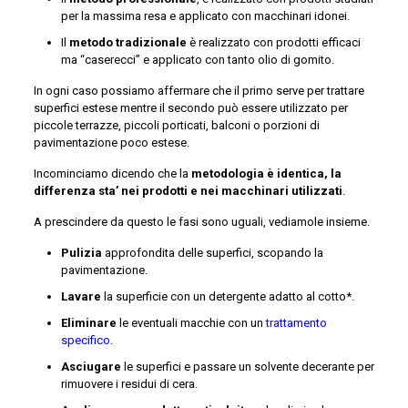
per la massima resa e applicato con macchinari idonei.
Il
metodo tradizionale
è realizzato con prodotti efficaci
ma “caserecci” e applicato con tanto olio di gomito.
In ogni caso possiamo affermare che il primo serve per trattare
superfici estese mentre il secondo può essere utilizzato per
piccole terrazze, piccoli porticati, balconi o porzioni di
pavimentazione poco estese.
Incominciamo dicendo che la
metodologia è identica, la
differenza sta’ nei prodotti e nei macchinari utilizzati
.
A prescindere da questo le fasi sono uguali, vediamole insieme.
Pulizia
approfondita delle superfici, scopando la
pavimentazione.
Lavare
la superficie con un detergente adatto al cotto*.
Eliminare
le eventuali macchie con un
trattamento
specifico
.
Asciugare
le superfici e passare un solvente decerante per
rimuovere i residui di cera.