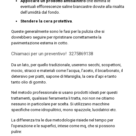
Applicare un prodotto antisalnitro
che elimina le
eventuali efflorescenze saline biancastre dovute alla risalita
dell’umidità dal fondo.
Stendere la cera protettiva
.
Queste generalmente sono le fasi per la pulizia che si
dovrebbero seguire per ripristinare correttamente la
pavimentazione esterna in cotto.
Chiamaci per un preventivo!
3275869138
Da un lato, per quello tradizionale, useremo secchi, scopettoni,
mocio, stracci e materiali come l’acqua, l’aceto, il bicarbonato, il
detersivo per piatti, sapone di Marsiglia, la cera d’api e tanto
tanto olio di gomito.
Nel metodo professionale si usano prodotti ideati per questi
trattamenti, qualsiasi ferramenta li tratta, noi non ne citiamo
nessuno in particolare per scelta. Si utilizzano macchine
specifiche come idropulitrici, mono spazzole, lucidatrici etc.
La differenza tra le due metodologie risiede nel tempo per
l’operazione e le superfici, intese come mq, che si possono
pulire: