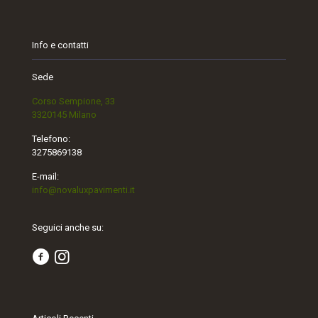
Info e contatti
Sede
Corso Sempione, 33
3320145 Milano
Telefono:
3275869138
E-mail:
info@novaluxpavimenti.it
Seguici anche su: