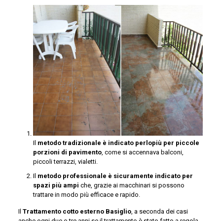
Il
metodo tradizionale è indicato perlopiù per piccole
porzioni di pavimento
, come si accennava balconi,
piccoli terrazzi, vialetti.
Il
metodo professionale è sicuramente indicato per
spazi più ampi
che, grazie ai macchinari si possono
trattare in modo più efficace e rapido.
Il
Trattamento cotto esterno Basiglio
, a seconda dei casi
anche ogni due o tre anni se il trattamento è stato fatto a regola