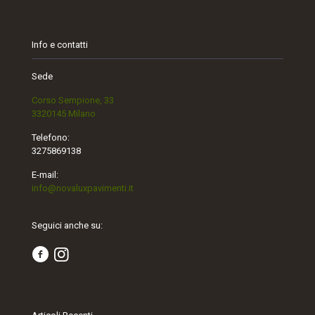
Info e contatti
Sede
Corso Sempione, 33
3320145 Milano
Telefono:
3275869138
E-mail:
info@novaluxpavimenti.it
Seguici anche su: