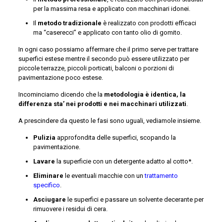
per la massima resa e applicato con macchinari idonei.
Il
metodo tradizionale
è realizzato con prodotti efficaci
ma “caserecci” e applicato con tanto olio di gomito.
In ogni caso possiamo affermare che il primo serve per trattare
superfici estese mentre il secondo può essere utilizzato per
piccole terrazze, piccoli porticati, balconi o porzioni di
pavimentazione poco estese.
Incominciamo dicendo che la
metodologia è identica, la
differenza sta’ nei prodotti e nei macchinari utilizzati
.
A prescindere da questo le fasi sono uguali, vediamole insieme.
Pulizia
approfondita delle superfici, scopando la
pavimentazione.
Lavare
la superficie con un detergente adatto al cotto*.
Eliminare
le eventuali macchie con un
trattamento
specifico
.
Asciugare
le superfici e passare un solvente decerante per
rimuovere i residui di cera.