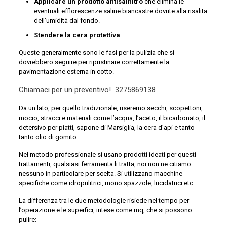
Applicare un prodotto antisalnitro
che elimina le
eventuali efflorescenze saline biancastre dovute alla risalita
dell’umidità dal fondo.
Stendere la cera protettiva
.
Queste generalmente sono le fasi per la pulizia che si
dovrebbero seguire per ripristinare correttamente la
pavimentazione esterna in cotto.
Chiamaci per un preventivo!
3275869138
Da un lato, per quello tradizionale, useremo secchi, scopettoni,
mocio, stracci e materiali come l’acqua, l’aceto, il bicarbonato, il
detersivo per piatti, sapone di Marsiglia, la cera d’api e tanto
tanto olio di gomito.
Nel metodo professionale si usano prodotti ideati per questi
trattamenti, qualsiasi ferramenta li tratta, noi non ne citiamo
nessuno in particolare per scelta. Si utilizzano macchine
specifiche come idropulitrici, mono spazzole, lucidatrici etc.
La differenza tra le due metodologie risiede nel tempo per
l’operazione e le superfici, intese come mq, che si possono
pulire: