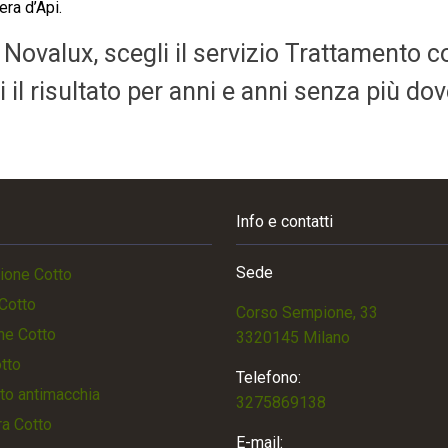
era d’Api.
a Novalux, scegli il servizio Trattamento c
il risultato per anni e anni senza più dov
Info e contatti
Sede
ione Cotto
Cotto
Corso Sempione, 33
ne Cotto
3320145 Milano
otto
Telefono:
to antimacchia
3275869138
a Cotto
E-mail: