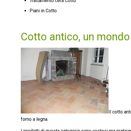
Trattamento cera Cotto
Piani in Cotto.
Cotto antico, un mondo 
Il cotto an
forno a legna.
I prodotti di questa categoria sono costosi ma praticamen