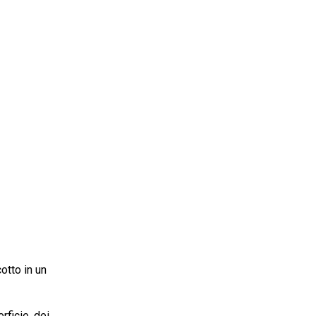
cotto in un
rficie, dei