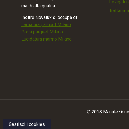
Levigatur
ma di alta qualità.
Trattamen
Inoltre Novalux si occupa di:
Lamatura parquet Milano
Posa parquet Milano
Lucidatura marmo Milano
© 2018 Manutezione 
Gestisci i cookies