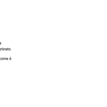
a
tinato.
e come è