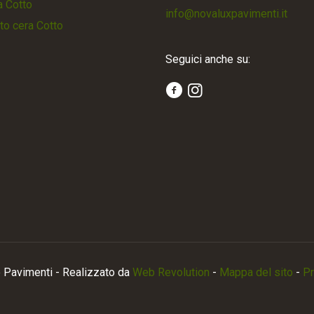
a Cotto
info@novaluxpavimenti.it
to cera Cotto
Seguici anche su:
Pavimenti - Realizzato da
Web Revolution
-
Mappa del sito
-
Pr