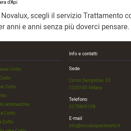
era d’Api.
a Novalux, scegli il servizio Trattamento c
per anni e anni senza più doverci pensare.
Info e contatti
Sede
ione Cotto
Cotto
Corso Sempione, 33
ne Cotto
3320145 Milano
otto
Telefono:
to antimacchia
3275869138
a Cotto
E-mail:
a Cotto
info@novaluxpavimenti.it
to cera Cotto