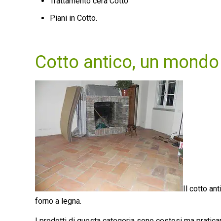
Trattamento cera Cotto
Piani in Cotto.
Cotto antico, un mondo 
Il cotto an
forno a legna.
I prodotti di questa categoria sono costosi ma praticamen