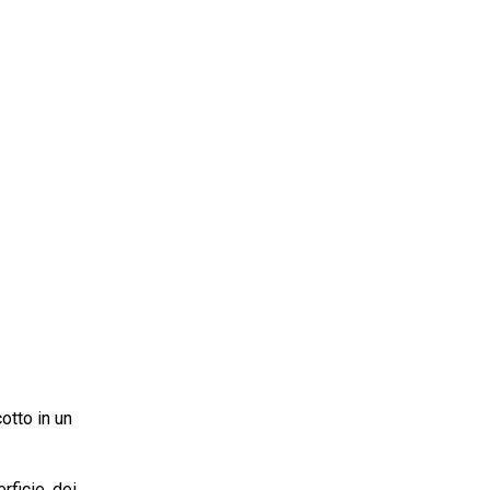
cotto in un
rficie, dei