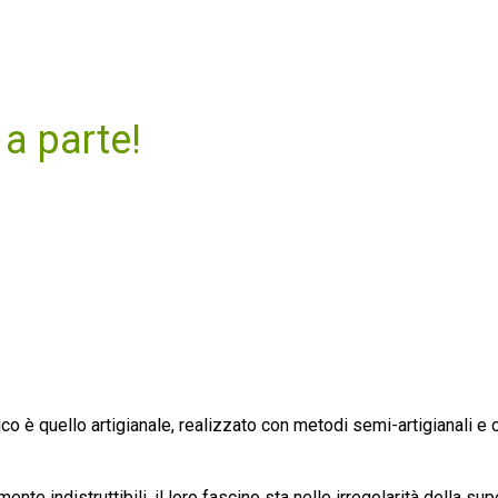
a parte!
tico è quello artigianale, realizzato con metodi semi-artigianali e 
te indistruttibili, il loro fascino sta nelle irregolarità della supe