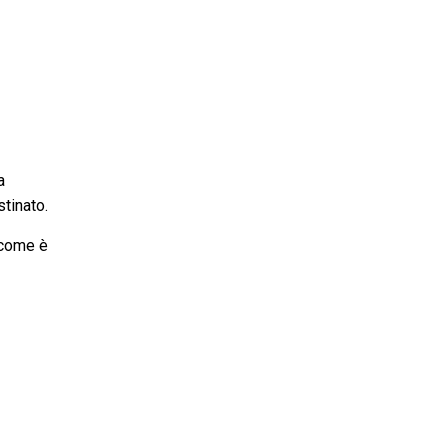
a
tinato.
e come è