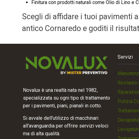
Finitura con prodotti naturali come Olio di Lino e C
Scegli di affidare i tuoi pavimenti 
antico Cornaredo e goditi il risult
Servizi
Manutenz
Restauro 
Novalux è una realtà nata nel 1982,
Riparazio
specializzata su ogni tipo di trattamento
Pulizia C
per i pavimenti, piani, pianali in cotto.
Trattamen
Si avvale dell'utilizzo di macchinari
Decapatur
all'avanguardia per offrire servizi veloci
Levigatur
ma di alta qualità.
Trattamen