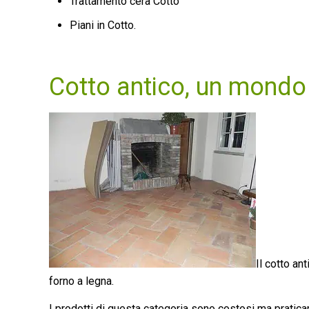
Trattamento cera Cotto
Piani in Cotto.
Cotto antico, un mondo 
Il cotto an
forno a legna.
I prodotti di questa categoria sono costosi ma praticamen