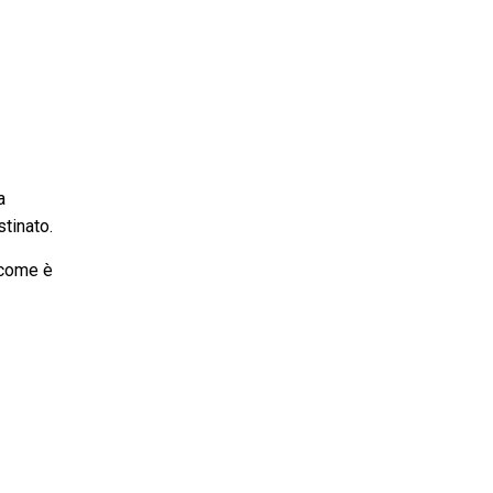
a
tinato.
e come è