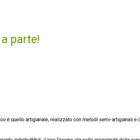
a parte!
tico è quello artigianale, realizzato con metodi semi-artigianali e 
te indistruttibili, il loro fascino sta nelle irregolarità della supe