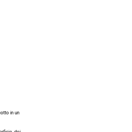
cotto in un
rficie, dei