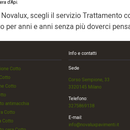
era d’Api.
a Novalux, scegli il servizio Trattamento c
ato per anni e anni senza più doverci pens
Info e contatti
Sede
ione Cotto
Cotto
Corso Sempione, 33
ne Cotto
3320145 Milano
otto
Telefono:
to antimacchia
3275869138
a Cotto
E-mail:
a Cotto
info@novaluxpavimenti.it
to cera Cotto