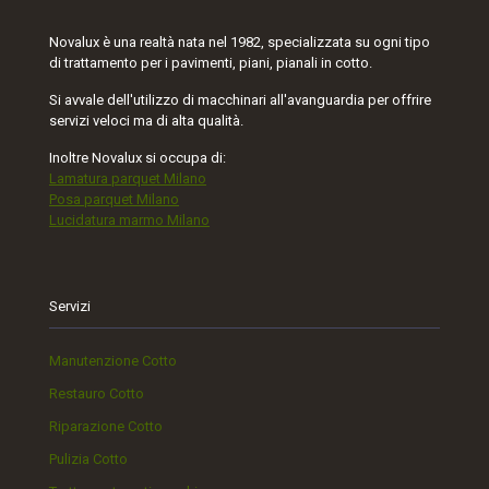
Novalux è una realtà nata nel 1982, specializzata su ogni tipo
di trattamento per i pavimenti, piani, pianali in cotto.
Si avvale dell'utilizzo di macchinari all'avanguardia per offrire
servizi veloci ma di alta qualità.
Inoltre Novalux si occupa di:
Lamatura parquet Milano
Posa parquet Milano
Lucidatura marmo Milano
Servizi
Manutenzione Cotto
Restauro Cotto
Riparazione Cotto
Pulizia Cotto