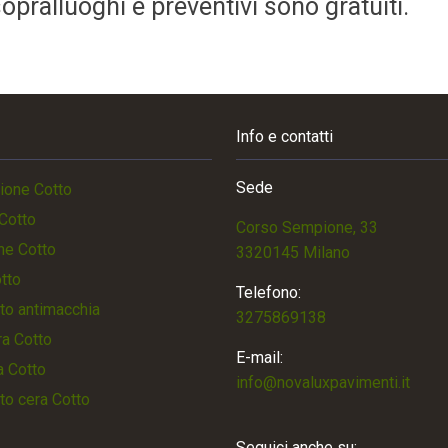
pralluoghi e preventivi sono gratuiti.
Info e contatti
Sede
ione Cotto
Cotto
Corso Sempione, 33
ne Cotto
3320145 Milano
otto
Telefono:
to antimacchia
3275869138
a Cotto
E-mail:
a Cotto
info@novaluxpavimenti.it
to cera Cotto
Seguici anche su: