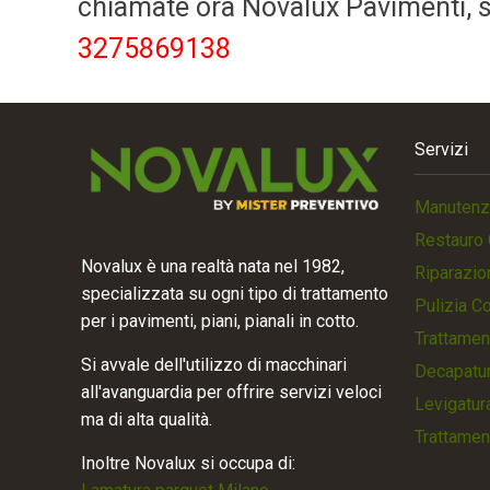
chiamate ora Novalux Pavimenti, so
3275869138
Servizi
Manutenz
Restauro 
Novalux è una realtà nata nel 1982,
Riparazio
specializzata su ogni tipo di trattamento
Pulizia C
per i pavimenti, piani, pianali in cotto.
Trattamen
Si avvale dell'utilizzo di macchinari
Decapatur
all'avanguardia per offrire servizi veloci
Levigatur
ma di alta qualità.
Trattamen
Inoltre Novalux si occupa di: