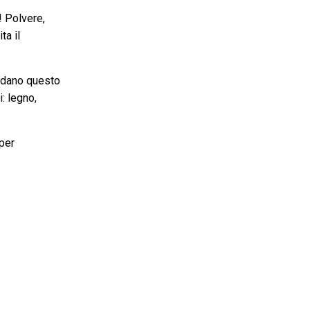
! Polvere,
ta il
andano questo
: legno,
 per