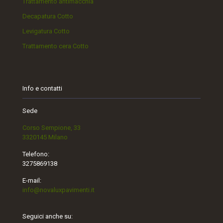
Trattamento antimacchia
Decapatura Cotto
Levigatura Cotto
Trattamento cera Cotto
Info e contatti
Sede
Corso Sempione, 33
3320145 Milano
Telefono:
3275869138
E-mail:
info@novaluxpavimenti.it
Seguici anche su: