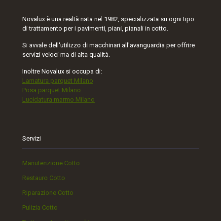
Novalux è una realtà nata nel 1982, specializzata su ogni tipo
di trattamento per i pavimenti, piani, pianali in cotto.
Si avvale dell'utilizzo di macchinari all'avanguardia per offrire
servizi veloci ma di alta qualità.
Inoltre Novalux si occupa di:
Lamatura parquet Milano
Posa parquet Milano
Lucidatura marmo Milano
Servizi
Manutenzione Cotto
Restauro Cotto
Riparazione Cotto
Pulizia Cotto