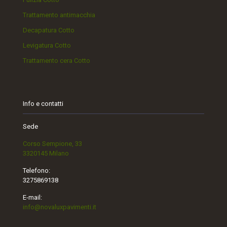
Trattamento antimacchia
Decapatura Cotto
Levigatura Cotto
Trattamento cera Cotto
Info e contatti
Sede
Corso Sempione, 33
3320145 Milano
Telefono:
3275869138
E-mail:
info@novaluxpavimenti.it