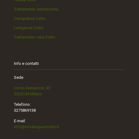
Trattamento antimacchia
Decapatura Cotto
Levigatura Cotto
Trattamento cera Cotto
Info e contatti
Sede
Corso Sempione, 33
3320145 Milano
Telefono:
3275869138
E-mail:
info@novaluxpavimenti.it