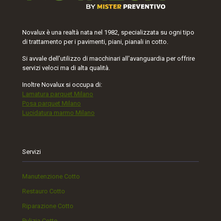
Novalux è una realtà nata nel 1982, specializzata su ogni tipo
di trattamento per i pavimenti, piani, pianali in cotto.
Si avvale dell'utilizzo di macchinari all'avanguardia per offrire
servizi veloci ma di alta qualità.
Inoltre Novalux si occupa di:
Lamatura parquet Milano
Posa parquet Milano
Lucidatura marmo Milano
Servizi
Manutenzione Cotto
Restauro Cotto
Riparazione Cotto
Pulizia Cotto