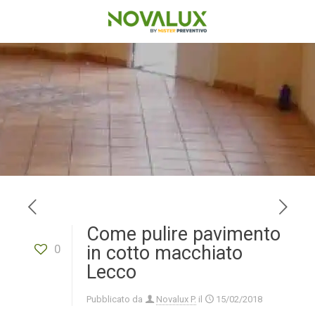
Come pulire pavimento
0
in cotto macchiato
Lecco
Pubblicato da
Novalux P.
il
15/02/2018