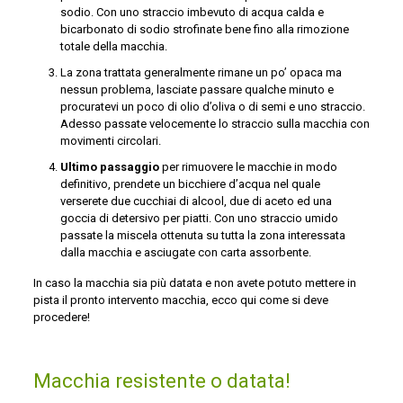
sodio. Con uno straccio imbevuto di acqua calda e
bicarbonato di sodio strofinate bene fino alla rimozione
totale della macchia.
La zona trattata generalmente rimane un po’ opaca ma
nessun problema, lasciate passare qualche minuto e
procuratevi un poco di olio d’oliva o di semi e uno straccio.
Adesso passate velocemente lo straccio sulla macchia con
movimenti circolari.
Ultimo passaggio
per rimuovere le macchie in modo
definitivo, prendete un bicchiere d’acqua nel quale
verserete due cucchiai di alcool, due di aceto ed una
goccia di detersivo per piatti. Con uno straccio umido
passate la miscela ottenuta su tutta la zona interessata
dalla macchia e asciugate con carta assorbente.
In caso la macchia sia più datata e non avete potuto mettere in
pista il pronto intervento macchia, ecco qui come si deve
procedere!
Macchia resistente o datata!