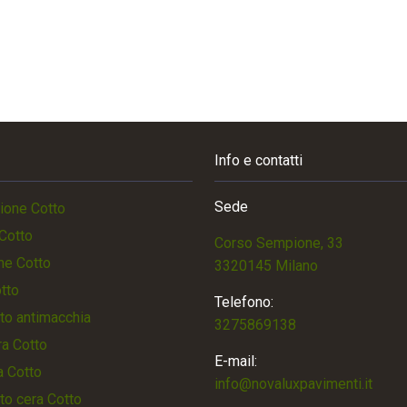
Info e contatti
Sede
ione Cotto
Cotto
Corso Sempione, 33
ne Cotto
3320145 Milano
otto
Telefono:
to antimacchia
3275869138
a Cotto
E-mail:
a Cotto
info@novaluxpavimenti.it
to cera Cotto